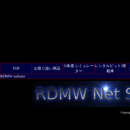
G体感 シミュレー
レンタルピット/積
TOP
お取り扱い商品
ター
載車
RDMW website
Copyrig