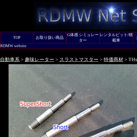
G体感 シミュレー
レンタルピット/積
TOP
お取り扱い商品
ター
載車
RDMW website
自動車系
>
趣味レーター
>
スラストマスター
>
特価商材
> THs