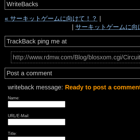
WriteBacks
« サーキットゲームに向けて！？
|
|
サーキットゲームに向け
TrackBack ping me at
http://www.rdmw.com/Blog/blosxom.cgi/Circu
Post a comment
writeback message:
Ready to post a comment
Name:
URL/E-Mail:
Title: