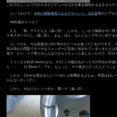
これでちょっとリアのスタビリティーが上がる事を期待するまるそうデ
というわけで、
今年の実験車両メルセデスベンツ SLK君
用のリアホ
AMG風ホイール！
ええ、「風」デスともよ（遠い目）。しかも、しっかり確認せずに買っ
５本スポークだし（遠い目）。まぁ、ほら、なんとなくデザイン似てる
というのも、今は前後共に8J+35のホイールを使っているのですが、
気の流れの問題でタイヤはフェンダーに完全に包まれているべきだとは思
味で、かつ、リア周りのふんばりがもうちょっと欲しかったので、8.5J
１インチが約25.4mmだから、0.5インチ幅が広がってその半分が外側に出
ら・・・、11.35mm？。アレ、ちょっと、ヤリ過ぎただったらどうし
しかも、11mmも変わるとレバー比にも影響あるよなぁ。実質ばねレ
かんないネ♪（汗）。
しかし、やはりというべきか、重いネ（遠い目）。