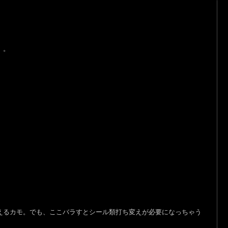
）。
。
るカモ。でも、ここバラすとシール類打ち変えが必要になっちゃう