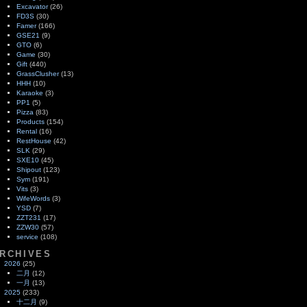
Excavator
(26)
FD3S
(30)
Famer
(166)
GSE21
(9)
GTO
(6)
Game
(30)
Gift
(440)
GrassClusher
(13)
HHH
(10)
Karaoke
(3)
PP1
(5)
Pizza
(83)
Products
(154)
Rental
(16)
RestHouse
(42)
SLK
(29)
SXE10
(45)
Shipout
(123)
Sym
(191)
Vits
(3)
WifeWords
(3)
YSD
(7)
ZZT231
(17)
ZZW30
(57)
service
(108)
RCHIVES
2026
(25)
二月
(12)
一月
(13)
2025
(233)
十二月
(9)