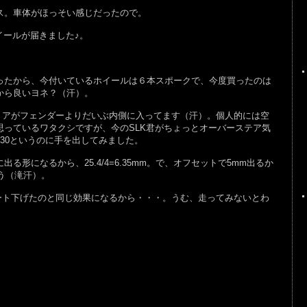
ス。車体がほっそい感じだったので。
イールが届きました♪。
たから、今付いているホイールは６本スポークで、今度買ったのは
から良いヨネ？（汗）。
リアがフェンダーよりだいぶ内側に入ってます（汗）。個人的には空
っているワタクシですが、今のSLK君がちょっとオーバーステア気
+30というのに手を出してみました。
る形になるから、25.4/4=6.35mm。で、オフセットで5mm出るか
よう（滝汗）。
ート下げたのと同じ効果になるから・・・。うむ、走ってみないとわ