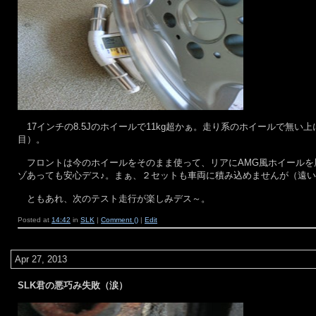
17インチの8.5Jのホイールで11kg超かぁ。走り系のホイールで無
目）。
フロントは今のホイールをそのまま使って、リアにAMG風ホイールを
ゾあっても安心デス♪。まぁ、２セットも車両に積み込めませんが（遠
ともあれ、次のテスト走行が楽しみデス～。
Posted at
14:42
in
SLK
|
Comment ()
|
Edit
Apr 27, 2013
SLK君の悪巧み失敗（涙）