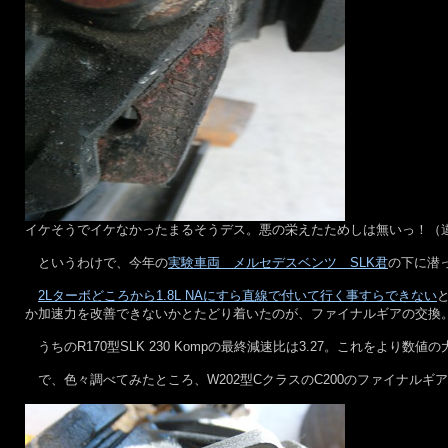
イケそうでイケなかったまるそうデス。悪の栄えたためしは無いっ！（
というわけで、今年の
実験車両 メルセデスベンツ SLK君
の下に潜
2Lターボどころから1.8L NAにすら直線で付いて行く事すらできない
か加速力を改善できないかとたどり着いたのが、ファイナルギアの交換
うちのR170型SLK 230 Kompの最終減速比は3.27。これをより
で、色々調べてみたところ、W202型CクラスのC200のファイナルギア