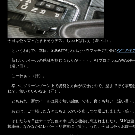
今日は色々乗ったまるそうデス。Type-Rぱねぇ（遠い目）。
というわけで、本日、SUGOで行われたハウマッチ走行会に
今年のテ
新しいホイールの感触を掴むつもりが・・・、ATプログラムがWetモー
（遠い目）。
こーわぁ～（汗）。
幸いにグリーンゾーン上で姿勢と方向が戻せたので、壁まで行く事態は
ね？、無いといいなぁ（汗）。
ともあれ、新ホイールは悪く無い感触。でも、良くも無い（遠い目）
あとは、ご一緒した方々にちょっかいを出しつつ過ごしました（笑）
そしたら今日はナニゲに色々車に乗る機会に恵まれました♪。SLKは当然とし
載車輌。なかなかにレパートリ豊富に（笑）。うむ、今日は色々お腹一