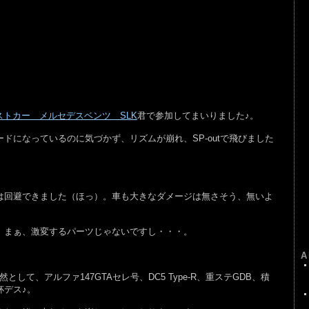
ストカー メルセデスベンツ SLK
君で参加してまいりました♪。
ドになっているのに気づかず、リズムが崩れ、SP-outで飛びました
回避できました（ほっ）。車も大きなダメージは無さそう、無いよ
。まぁ、激変するパーツじゃないですし・・・。
。
A
て、アルファ147GTAセレ号、DC5 Type-R、重ステGDB、積
杯デス♪。