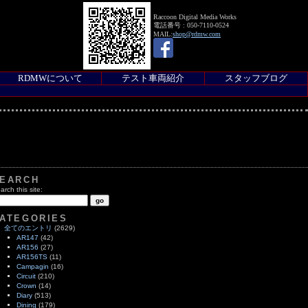
Raccoon Digital Media Works
電話番号 : 050-7110-0524
MAIL:
shop@rdmw.com
RDMWについて
テスト車両紹介
スタッフブログ
EARCH
arch this site:
ATEGORIES
全てのエントリ
(2629)
AR147
(42)
AR156
(27)
AR156TS
(11)
Campagin
(16)
Circuit
(210)
Crown
(14)
Diary
(513)
Dining
(179)