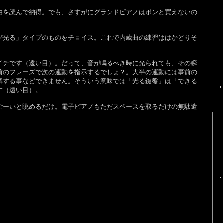
を読んで納得。でも、さすがにグランドピアノはポンと買えないの
光る」タイプのものをチョイス。これで内蔵曲の練習ははかどりそ
チです（遠い目）。だって、音が鳴るべき時に光られても、その瞬
前のフレーズで次の運動を指示するでしょ？。大半の運動には事前の
解する事などできません。そういう意味では「光る鍵盤」は「できる
す（遠い目）。
ーいと眺めるだけ。電子ピアノもただスペースを取るだけの無駄遣