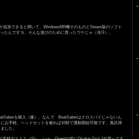
加できると聞いて、WindowsMR機そのものとSteam版のソフト
に買ったんですヨ、そんな遊びのために買ったワケじゃ（滝汗）。
atSaberを購入（爆）。なんで BeatSaberはクロスバイじゃないん
常にお手軽。ヘッドセットを被れば10秒で運動開始可能です。風呂掃
しました。
器材デスよ？（汗）。いゃ、Questの前にOculus Goも2台買ってま