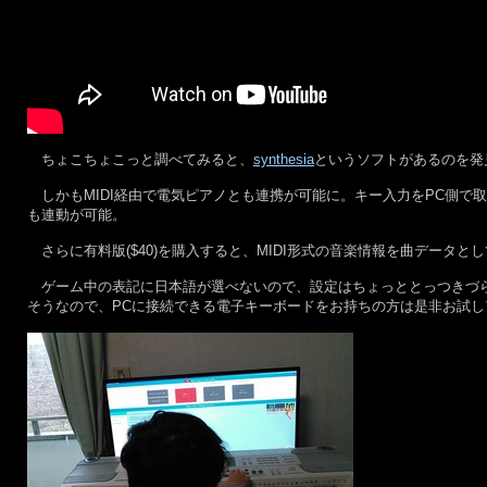
ちょこちょこっと調べてみると、
synthesia
というソフトがあるのを発
しかもMIDI経由で電気ピアノとも連携が可能に。キー入力をPC側で
も連動が可能。
さらに有料版($40)を購入すると、MIDI形式の音楽情報を曲データ
ゲーム中の表記に日本語が選べないので、設定はちょっととっつきづら
そうなので、PCに接続できる電子キーボードをお持ちの方は是非お試し