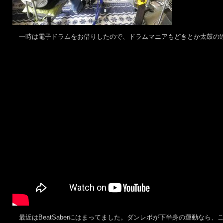
一時は電子ドラムをお借りしたので、ドラムマニアもどきとか太鼓の達
最近はBeatSaberにはまってました。ダンレボが下半身の運動なら