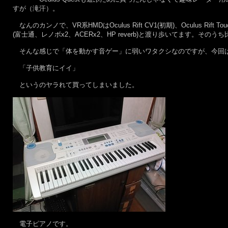
すが（滝汗）。
なんのカンノで、VR系HMDはOculus Rift CV1(初期)、Oculus Rift Touch
(富士通、レノボx2、ACERx2、HP reverb)と渡り歩いてます。その
そんな感じで「体を動かす音ゲー」に弱いワタクシなのですが、今回
「子供教育にイイ」
というのヤラれて買ってしまいました。
電子ピアノです。