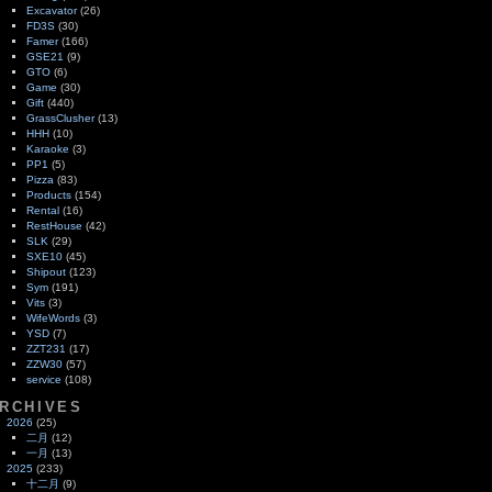
Excavator
(26)
FD3S
(30)
Famer
(166)
GSE21
(9)
GTO
(6)
Game
(30)
Gift
(440)
GrassClusher
(13)
HHH
(10)
Karaoke
(3)
PP1
(5)
Pizza
(83)
Products
(154)
Rental
(16)
RestHouse
(42)
SLK
(29)
SXE10
(45)
Shipout
(123)
Sym
(191)
Vits
(3)
WifeWords
(3)
YSD
(7)
ZZT231
(17)
ZZW30
(57)
service
(108)
RCHIVES
2026
(25)
二月
(12)
一月
(13)
2025
(233)
十二月
(9)