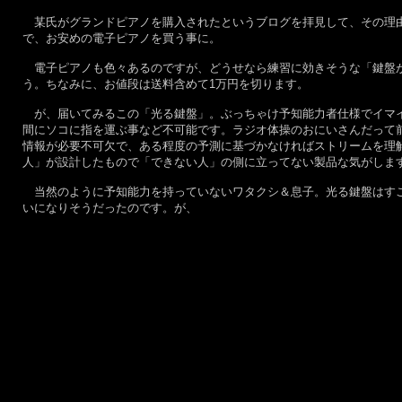
某氏がグランドピアノを購入されたというブログを拝見して、その理由
で、お安めの電子ピアノを買う事に。
電子ピアノも色々あるのですが、どうせなら練習に効きそうな「鍵盤が
う。ちなみに、お値段は送料含めて1万円を切ります。
が、届いてみるこの「光る鍵盤」。ぶっちゃけ予知能力者仕様でイマイ
間にソコに指を運ぶ事など不可能です。ラジオ体操のおにいさんだって
情報が必要不可欠で、ある程度の予測に基づかなければストリームを理
人」が設計したもので「できない人」の側に立ってない製品な気がしま
当然のように予知能力を持っていないワタクシ＆息子。光る鍵盤はすご
いになりそうだったのです。が、