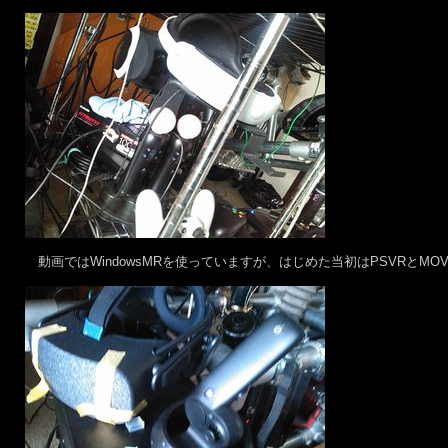
動画ではWindowsMRを使っていますが、はじめた当初はPSVRとM