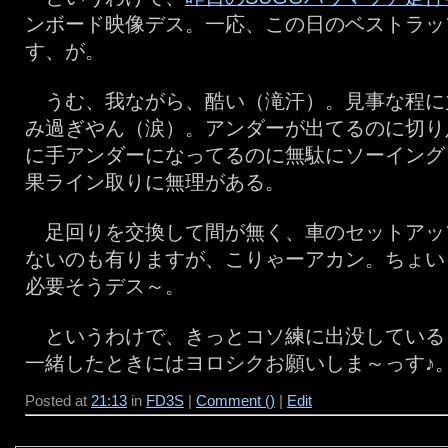
ンボード映像デス。一応、この日のベストラッ
す、が。
うむ、我ながら、酷い（滝汗）。見事な程に
み過ぎやん（涙）。アンダーが出てるのに切り
に手アンダーになってるのに無駄にソーイング
果ライン取りに無理がある。
足回りを交換して間が無く、車のセットアッ
ないのも有りますが、こりゃーアカン。ちょい
必要そうデス～。
というわけで、きっとコソ練に出没している
一緒したときにはヨロシクお願いしま～っす♪
Posted at
21:13
in
FD3S
|
Comment ()
|
Edit