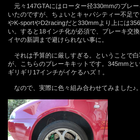
元々147GTAにはローター径330mmのブレ
いたのですが、ちょいとキャパシティー不足で
やK-sportやD2racingだと330mmより上には
い。すると18インチ化が必須で、ブレーキ交
イヤの新調まで避けられない事に。
それは予算的に厳しすぎる。ということで白
が、こちらのブレーキキットです。345mmと
ギリギリ17インチがイケるハズ！。
なので、実際に色々組み合わせてみました♪