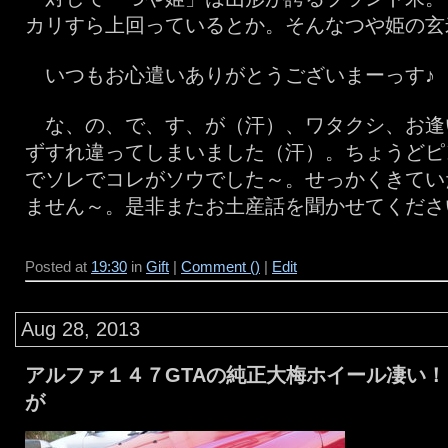
カリすら上回っているとか。そんなつや姫の玄
いつもお心遣いありがとうございまーっす♪
な、の、で、す、が（汗）、ワタクシ、お逢
ずすれ違ってしまいました（汗）。ちょうどピ
でソレでコレがソウでした～。せっかくきてい
ません～。是非またお土産話を聞かせてくださ
Posted at
19:30
in
Gift
|
Comment ()
|
Edit
Aug 28, 2013
アルファ１４７GTAの純正大梅ホイール凄い！ 
が