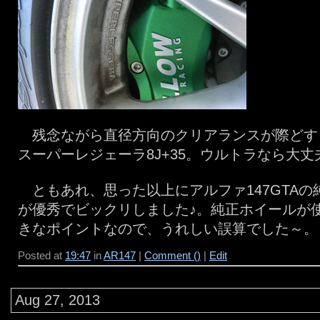
残念ながら直径方向のクリアランスが際どす
スーパーレジェーラ8J+35。ウルトラなら大丈
ともあれ、思った以上にアルファ147GTAの
が優秀でビックリしました♪。純正ホイールが
きなポイントなので、うれしい誤算でした～。
Posted at
19:47
in
AR147
|
Comment ()
|
Edit
Aug 27, 2013