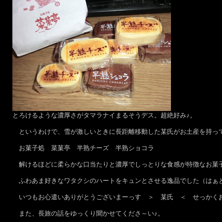
とろけるような濃厚さがタマラナイまるそうデス。超絶好み♪。
というわけで、雪が激しいときに長距離移動した某氏がお土産を持って
お菓子処 菜菓亭 半熟チーズ 半熟ショコラ
解けるほどに柔らかな口当たりと濃厚でしっとりな食感が特徴なお菓子
ふわあま好きなワタクシのハートをキュンとさせる逸品でした（はぁ
いつもお心遣いありがとうございまーっす ＞ 某氏 ＜ せっかく
また、長旅の話をゆっくり聞かせてくださ～い♪。