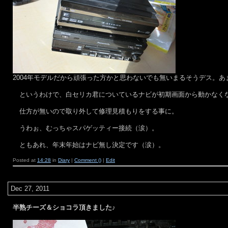
2004年モデルだから頑張った方かと思わないでも無いまるそうデス。
というわけで、白セリカ君についているナビが初期画面から動かなく
仕方が無いので取り外して修理見積もりをする事に。
うわぉ、むっちゃスパゲッティー接続（涙）。
ともあれ、年末年始はナビ無し決定です（涙）。
Posted at
14:28
in
Diary
|
Comment ()
|
Edit
Dec 27, 2011
半熟チーズ＆ショコラ頂きました♪