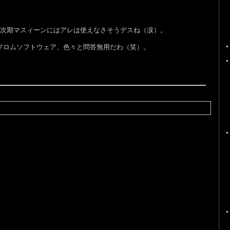
次期マスィーンにはアレは使えなさそうデスね（涙）。
フロムソフトウェア、色々と問答無用だわ（笑）。