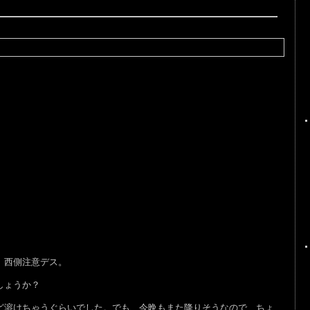
。西側注意デス。
しょうか？
溶けちゃうぐらいでした。でも、今晩もまた降りそうなので、ちょ