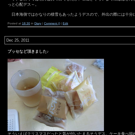
っと心配デス～。
日本海側ではかなりの積雪もあったようデスので、外出の際には十分
Posted at
18:30
in
Diary
|
Comment ()
|
Edit
Dec 25, 2011
ブッセなど頂きました♪
そういえばクリスマスだったと気が付いたまるそうデス。ケーキ食べ損