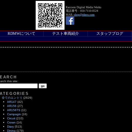
Raccoon Digital Media Works
電話番号 : 050-7110-0524
MAIL:
shop@rdmw.com
RDMWについて
テスト車両紹介
スタッフブログ
EARCH
arch this site:
ATEGORIES
全てのエントリ
(2629)
AR147
(42)
AR156
(27)
AR156TS
(11)
Campagin
(16)
Circuit
(210)
Crown
(14)
Diary
(513)
Dining
(179)