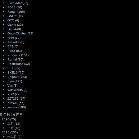
Excavator
(26)
FD3S
(30)
Famer
(166)
GSE21
(9)
GTO
(6)
Game
(30)
Gift
(440)
GrassClusher
(13)
HHH
(10)
Karaoke
(3)
PP1
(5)
Pizza
(83)
Products
(154)
Rental
(16)
RestHouse
(42)
SLK
(29)
SXE10
(45)
Shipout
(123)
Sym
(191)
Vits
(3)
WifeWords
(3)
YSD
(7)
ZZT231
(17)
ZZW30
(57)
service
(108)
RCHIVES
2026
(25)
二月
(12)
一月
(13)
2025
(233)
十二月
(9)