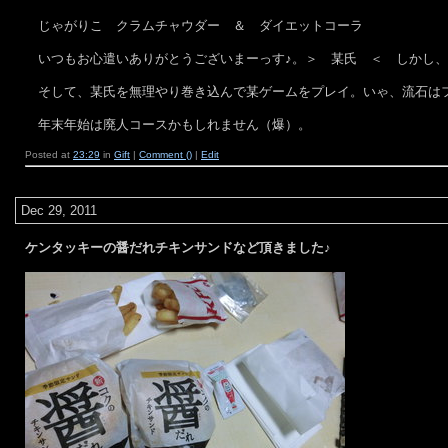
じゃがりこ クラムチャウダー ＆ ダイエットコーラ
いつもお心遣いありがとうございまーっす♪。＞ 某氏 ＜ しかし、
そして、某氏を無理やり巻き込んで某ゲームをプレイ。いゃ、流石は
年末年始は廃人コースかもしれません（爆）。
Posted at
23:29
in
Gift
|
Comment ()
|
Edit
Dec 29, 2011
ケンタッキーの醤だれチキンサンドなど頂きました♪