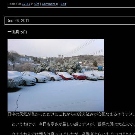
Posted at
17:31
in
Gift
|
Comment ()
|
Edit
Dec 26, 2011
一面真っ白
日中の天気が良かっただけにこれからの冷え込みが心配なまるそうデス
というわけで、今日も寒さが厳しい感じデスが、皆様の所は大丈夫で
ウチまわりでは朝方は真っ白でしたが、昼過ぎぐらいまでにはほとんど