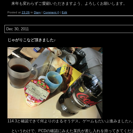
来年も変わらずご愛顧いただきますよう、よろしくお願いします。
Posted at
23:26
in
Diary
|
Comment ()
|
Edit
Dec 30, 2011
じゃがりこなど頂きました♪
114.3と確認できて何よりのまるそうデス。ゲームもだいぶ進みました♪
というわけで、PCDの確認にみえた某氏が差し入れを持ってきてくだ