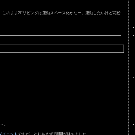
、このまま2Fリビングは運動スペース化かなー。運動したいけど花粉
う～。
ダイエット
ですが、とりあえず1週間が経ちました。