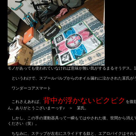
モノがあっても使われていなければ意味が無い気がするまるそうデス。1
というわけで、スプールバルブからのオイル漏れに泣かされた某氏がう
ワンダーコアスマート
背中が浮かないピクピク
これさえあれば、
を腹
ん。ありがとうございまーっす♪ ＞ 某氏。
しかし、この手の運動器具って一瞬もてはやされた後、世間から消えて
ください（笑）。
ちなみに、ステップが左右にスライドする奴と、エアロバイクはそれぞ