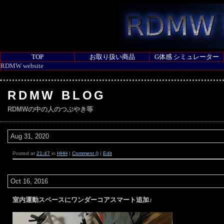
TOP
お取り扱い商品
G体感 シミュレーター
RDMW website
RDMW BLOG
RDMWの中の人のつぶやき等
Aug 31, 2020
Posted at
21:47
in
HHH
|
Comment ()
|
Edit
Oct 16, 2016
室内運動スペースにワンダーコアスマート追加♪