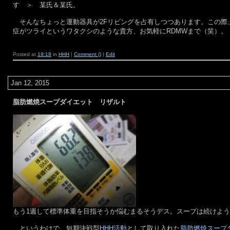
す ＞ 某氏＆某氏。
そんなちょっと運動器具が2Fリビングを占有しつつあります。この際
症がツライというワタクシのような貴方、お気軽にRDMWまで（笑）。
Posted at
19:18
in
HHH
|
Comment ()
|
Edit
Jan 12, 2015
脂肪燃焼スープダイエット リザルト
もう1週して標準体重を目指そうか悩むまるそうデス。スープは続けよ
というわけで、短期決戦型
HHH活動
として取り入れた
脂肪燃焼スープ