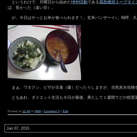
というわけで、月曜日から始めた
HHH活動
である
脂肪燃焼スープダイ
ば、長かった（遠い目）。
が、今日はやっとお米が食べられます！。玄米バンザーイ♪。嗚呼、久
まぁ、ワタクシ、ピザが主食（爆）だったりしますが、当然炭水化物を
ともあれ、ダイエット生活も今日が最後。果たして１週間でどの程度
Posted at
11:48
in
HHH
|
Comment ()
|
Edit
Jan 07, 2015