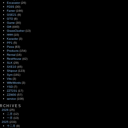
Excavator
(26)
FD3S
(30)
Famer
(166)
GSE21
(9)
GTO
(6)
Game
(30)
Gift
(440)
GrassClusher
(13)
HHH
(10)
Karaoke
(3)
PP1
(5)
Pizza
(83)
Products
(154)
Rental
(16)
RestHouse
(42)
SLK
(29)
SXE10
(45)
Shipout
(123)
Sym
(191)
Vits
(3)
WifeWords
(3)
YSD
(7)
ZZT231
(17)
ZZW30
(57)
service
(108)
RCHIVES
2026
(25)
二月
(12)
一月
(13)
2025
(233)
十二月
(9)