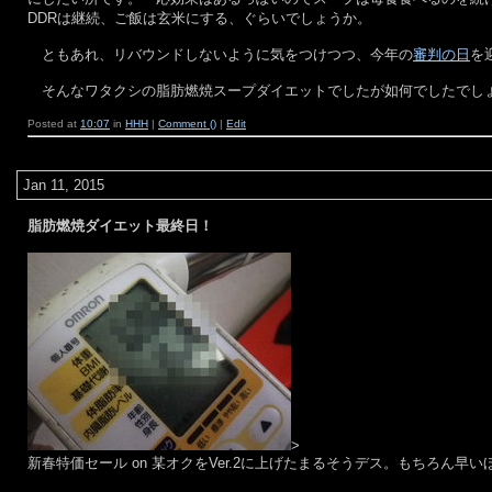
DDRは継続、ご飯は玄米にする、ぐらいでしょうか。
ともあれ、リバウンドしないように気をつけつつ、今年の
審判の日
を
そんなワタクシの脂肪燃焼スープダイエットでしたが如何でしたでし
Posted at
10:07
in
HHH
|
Comment ()
|
Edit
Jan 11, 2015
脂肪燃焼ダイエット最終日！
>
新春特価セール on 某オクをVer.2に上げたまるそうデス。もちろん早