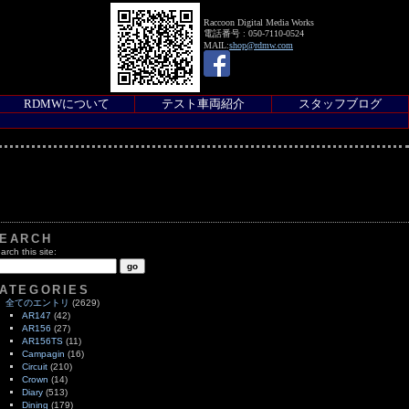
Raccoon Digital Media Works
電話番号 : 050-7110-0524
MAIL:
shop@rdmw.com
RDMWについて
テスト車両紹介
スタッフブログ
EARCH
arch this site:
ATEGORIES
全てのエントリ
(2629)
AR147
(42)
AR156
(27)
AR156TS
(11)
Campagin
(16)
Circuit
(210)
Crown
(14)
Diary
(513)
Dining
(179)