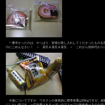
一番辛かったのは、やっぱり、皆様が差し入れしてくださったものを辞
のにごめんなさい！ ＞ 某氏＆某氏＆某氏 ＜ これから祝杯代わり
今後についてですが、ワタクシの身長的に標準体重は65kgですが、経験
にしたい所です。一応効果はあるっぽいのでスープは毎食食べるのを続