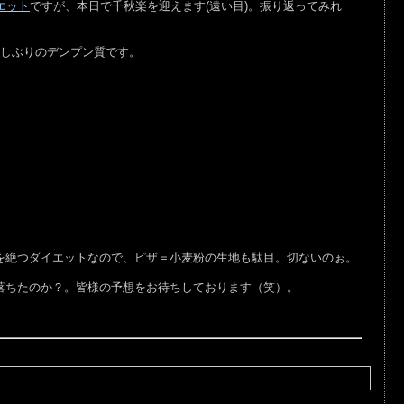
エット
ですが、本日で千秋楽を迎えます(遠い目)。振り返ってみれ
しぶりのデンプン質です。
絶つダイエットなので、ピザ＝小麦粉の生地も駄目。切ないのぉ。
落ちたのか？。皆様の予想をお待ちしております（笑）。