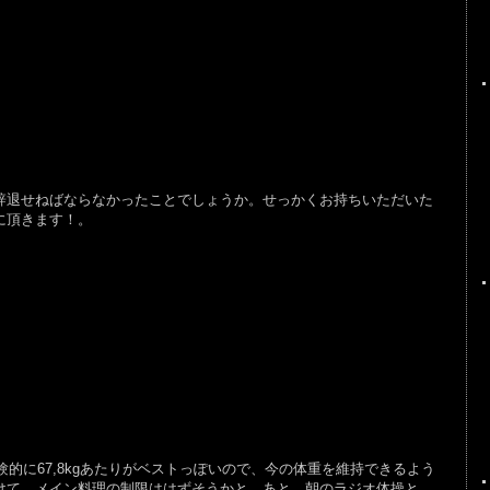
退せねばならなかったことでしょうか。せっかくお持ちいただいた
に頂きます！。
的に67,8kgあたりがベストっぽいので、今の体重を維持できるよう
けて、メイン料理の制限ははずそうかと。あと、朝のラジオ体操と