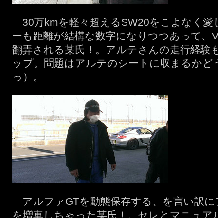
30万kmを軽々超えるSW20をこよなく愛
ーも距離が結構な数字になりつつあって、V
翻弄される某氏！。アルテさんの走行経験
ップ。問題はアルテのシートに収まるかど
っ）。
アルファGTを動態保存する、を言い訳に
を増車しちゃった某氏！。セレとマニュア