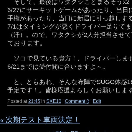
そして、最後はワタクシことまるそうx2
6/27にサーキットゲームがあったり、当日
手権があったり、当日に新居に引っ越しす
7/1はタイミングが悪くドライバー足りて
（汗）。ので、ワタクシが2人分担当させ
ております。
ソコで見ている貴方！、ドライバーしま
6/21までは受付間に合いますよ～。
と、ともあれ、そんな布陣でSUGO体感18
予定です！。皆様応援よろしくお願いしま
Posted at
21:45
in
SXE10
|
Comment ()
|
Edit
« 次期テスト車両決定！