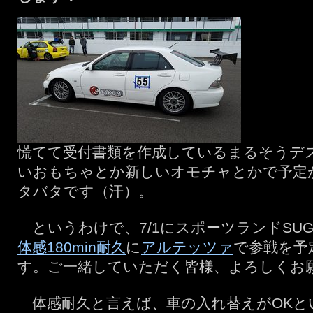
慌てて受付書類を作成しているまるそうデ
いおもちゃとか新しいオモチャとかで予定
タバタです（汗）。
というわけで、7/1にスポーツランドSU
体感180min耐久
に
アルテッツァ
で参戦を予
す。ご一緒していただく皆様、よろしくお
体感耐久と言えば、車の入れ替えがOKと